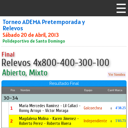
Torneo ADEMA Pretemporada y
Relevos
Sábado 20 de Abril, 2013
Polideportivo de Santo Domingo
Final
Relevos 4x800-400-300-100
Abierto, Mixto
Ver Siembra
Resultado Final
Pos
Nombre
Equipo
Carril
Marca
30-34
Maria Mercedes Ramirez - Lil Callaci -
Goicoechea
1
4'38.25
0
Ronny Arroyo - Victor Moraga
Magdalena Molina - Karen Jimenez -
Independiente
2
5'03.73
0
Roberto Perez - Roberto Rivera