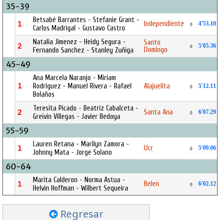
35-39
Betsabé Barrantes - Stefanie Grant -
Independiente
1
4'53.10
0
Carlos Madrigal - Gustavo Castro
Natalia Jimenez - Heidy Segura -
Santo
2
5'05.36
0
Domingo
Fernando Sanchez - Stanley Zuñiga
45-49
Ana Marcela Naranjo - Miriam
1
Rodriguez - Manuel Rivera - Rafael
Alajuelita
5'12.11
0
Bolaños
Teresita Picado - Beatriz Cabalceta -
Santa Ana
2
6'07.29
0
Greivin Villegas - Javier Bedoya
55-59
Lauren Retana - Marilyn Zamora -
Ucr
1
5'09.06
0
Johnny Mata - Jorge Solano
60-64
Marita Calderon - Norma Astua -
Belen
1
6'02.12
0
Helvin Hoffman - Wilbert Sequeira
Regresar