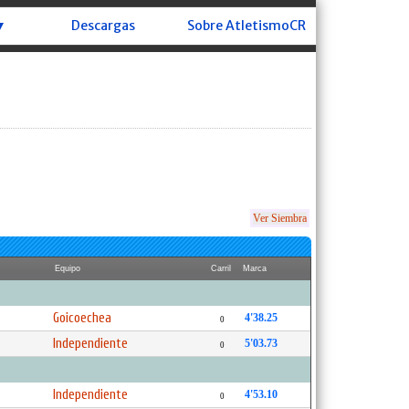
▼
Descargas
Sobre AtletismoCR
Ver Siembra
Equipo
Carril
Marca
Goicoechea
4'38.25
0
Independiente
5'03.73
0
Independiente
4'53.10
0