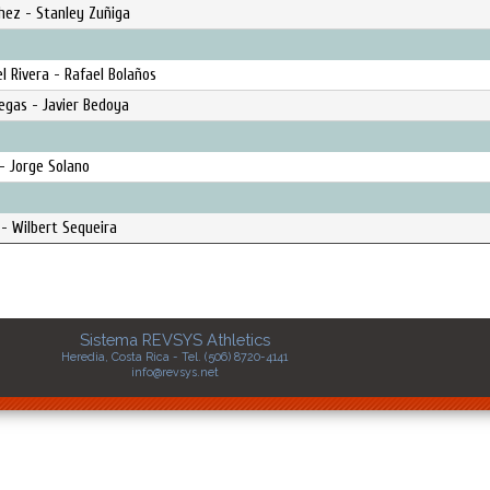
hez - Stanley Zuñiga
l Rivera - Rafael Bolaños
legas - Javier Bedoya
- Jorge Solano
 - Wilbert Sequeira
Sistema REVSYS Athletics
Heredia, Costa Rica - Tel. (506) 8720-4141
info@revsys.net