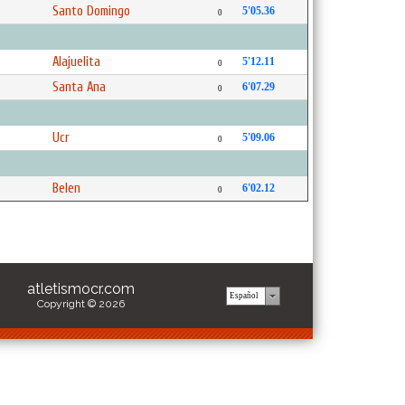
Santo Domingo
5'05.36
0
Alajuelita
5'12.11
0
Santa Ana
6'07.29
0
Ucr
5'09.06
0
Belen
6'02.12
0
atletismocr.com
Copyright © 2026