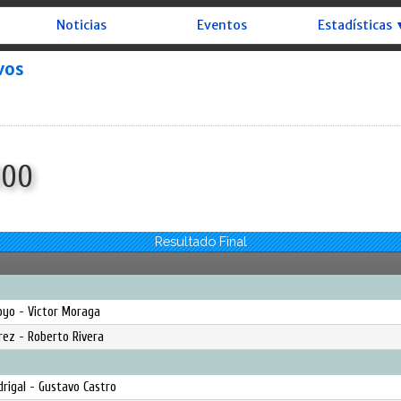
Noticias
Eventos
Estadísticas 
vos
100
Resultado Final
royo - Victor Moraga
rez - Roberto Rivera
rigal - Gustavo Castro