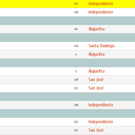
Independiente
247
Independiente
246
Alajuelita
84
Santo Domingo
144
Alajuelita
4
Alajuelita
3
San José
149
San José
221
Independiente
249
Independiente
243
San José
131