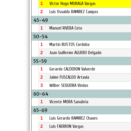
1
Victor Hugo MORAGA Vargas
2
Luis Osvaldo RAMIREZ Campos
45-49
1
Manuel RIVERA Coto
50-54
1
Martin BUSTOS Cordoba
2
Juan Guillermo AGUERO Delgado
55-59
1
Gerardo CALDERON Valverde
2
Jaime FUSCALDO Artavia
3
Wílber SEQUEIRA Vindas
60-64
1
Vicente MORA Sanabria
65-69
1
Luis Gerardo RAMIREZ Chaves
2
Luis FAERRON Vargas