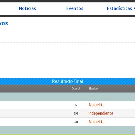
Noticias
Eventos
Estadísticas 
vos
Resultado Final
Dorsal
Equipo
Alajuelita
5
Independiente
299
Alajuelita
231