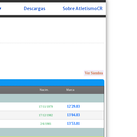
▼
Descargas
Sobre AtletismoCR
Ver Siembra
Nacim.
Marca
12'29.83
17/11/1979
13'04.83
17/12/1982
13'53.81
2/6/1981