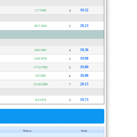
19.32
1/7/1968
4
20.23
30/7/1963
2
18.36
19/6/1981
4
19.08
13/9/1978
2
19.80
17/12/1982
5
20.08
3/9/1981
6
20.15
15/10/1980
7
19.73
9/3/1976
3
Marca
Heat