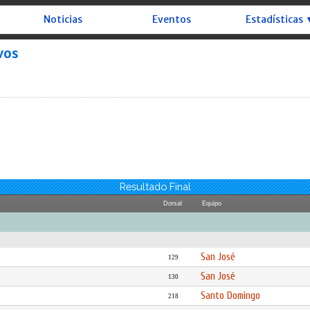
Noticias
Eventos
Estadísticas 
vos
Resultado Final
Dorsal
Equipo
San José
129
San José
130
Santo Domingo
218