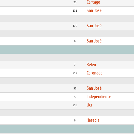
Cartago
23
San José
131
San José
125
San José
6
Belen
7
Coronado
212
San José
93
Independiente
71
Ucr
296
Heredia
0