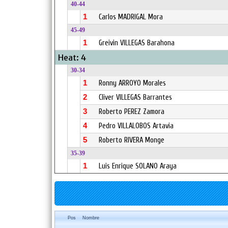
40-44
1
Carlos MADRIGAL Mora
45-49
1
Greivin VILLEGAS Barahona
Heat: 4
30-34
1
Ronny ARROYO Morales
2
Cliver VILLEGAS Barrantes
3
Roberto PEREZ Zamora
4
Pedro VILLALOBOS Artavia
5
Roberto RIVERA Monge
35-39
1
Luis Enrique SOLANO Araya
Pos
Nombre