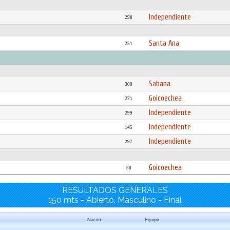
Independiente
298
Santa Ana
251
Sabana
300
Goicoechea
271
Independiente
299
Independiente
145
Independiente
297
Goicoechea
80
RESULTADOS GENERALES
150 mts - Abierto, Masculino - Final
Nacim.
Equipo