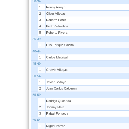
30-34
1
Ronny Arroyo
2
Cliver Villegas
3
Roberto Perez
4
Pedro Villalobos
5
Roberto Rivera
35-39
1
Luis Enrique Solano
40-44
1
Carlos Madrigal
45-49
1
Greivin Villegas
50-54
1
Javier Bedoya
2
Juan Carlos Calderon
55-59
1
Rodrigo Quesada
2
Johnny Mata
3
Rafael Fonseca
60-64
1
Miguel Porras