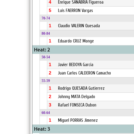
4
Enrique SANABRIA Figueroa
5
Luis FAERRON Vargas
70-74
1
Claudio VALERIN Quesada
80-84
1
Eduardo CRUZ Monge
Heat: 2
50-54
1
Javier BEDOYA Garcia
2
Juan Carlos CALDERON Camacho
55-59
1
Rodrigo QUESADA Gutierrez
2
Johnny MATA Delgado
3
Rafael FONSECA Dubon
60-64
1
Miguel PORRAS Jimenez
Heat: 3