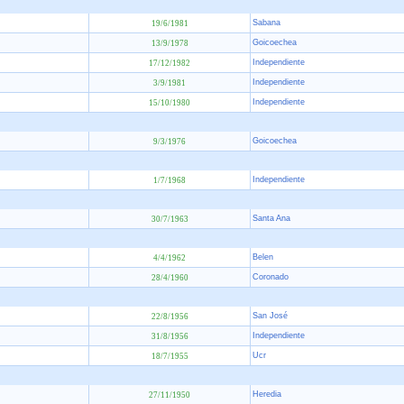
Sabana
19/6/1981
Goicoechea
13/9/1978
Independiente
17/12/1982
Independiente
3/9/1981
Independiente
15/10/1980
Goicoechea
9/3/1976
Independiente
1/7/1968
Santa Ana
30/7/1963
Belen
4/4/1962
Coronado
28/4/1960
San José
22/8/1956
Independiente
31/8/1956
Ucr
18/7/1955
Heredia
27/11/1950