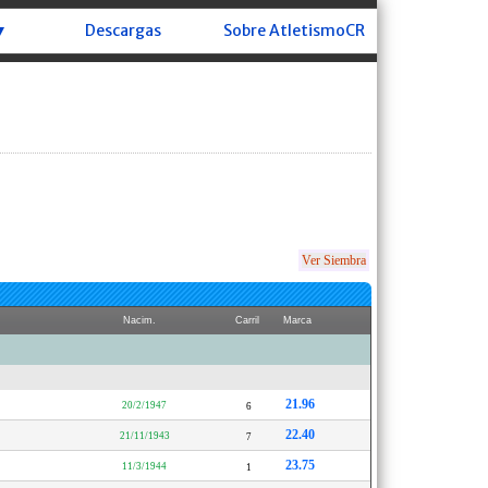
▼
Descargas
Sobre AtletismoCR
Ver Siembra
Nacim.
Carril
Marca
21.96
20/2/1947
6
22.40
21/11/1943
7
23.75
11/3/1944
1