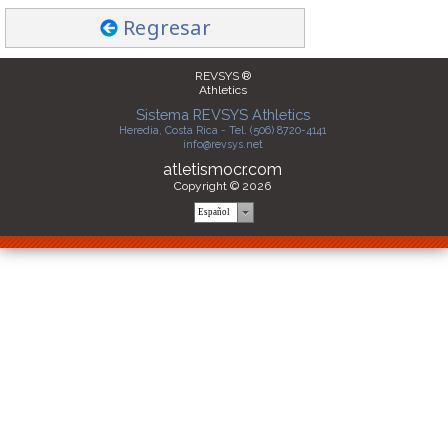
Equipo
Filtrar
Regresar
Filtrar
REVSYS ®
Athletics
Sistema REVSYS Athletics
Heredia, Costa Rica - Tel. (506) 8720-4141
info@revsys.net
atletismocr.com
Copyright © 2026