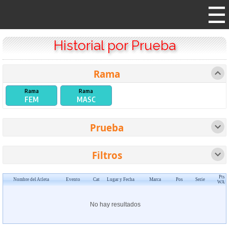
Historial por Prueba
Rama
Rama
Rama
FEM
MASC
Prueba
(Atleta no tiene pruebas)
Filtros
Rango de Edad
Rango de Fechas
Mostrar los primeros
Pts
Nombre del Atleta
Evento
Cat
Lugar y Fecha
Marca
Pos
Serie
WA
No hay resultados
Puntaje IAAF mayor a
Cronometraje
Atletas otros países