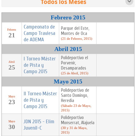
Todos los Meses
1993
1995
1997
1999
2000
2001
Febrero
Abril
Mayo
Junio
1 evento
1 evento
1 evento
1 evento
1 evento
1 evento
1 evento
1 evento
3 eventos
3 eventos
Febrero 2015
2002
2003
2004
2005
2006
2007
Julio
Septiembre
Todos
1 evento
2 eventos
2 eventos
2 eventos
1 evento
12 eventos
Campeonato de
2 eventos
2 eventos
12 eventos
Parque del Este,
2008
2009
2010
2011
2012
2013
Febrero
Campo Traviesa
Montes de Oca
21
12 eventos
17 eventos
11 eventos
12 eventos
12 eventos
15 eventos
de ADEMA
(21 de Febrero, 2015)
2014
2015
2016
2017
2018
2019
17 eventos
12 eventos
26 eventos
38 eventos
49 eventos
26 eventos
Abril 2015
2022
2025
Polideportivo el
I Torneo Máster
1 evento
1 evento
Abril
Porvenir,
de Pista y
25
Desamparados
Campo 2015
(25 de Abril, 2015)
Mayo 2015
Polideportivo de
II Torneo Máster
Santo Domingo,
Mayo
de Pista y
Heredia
23
Campo 2015
(Sábado 23 de Mayo,
2015)
Polideportivo
JDN 2015 - Elim
Mayo
Monserrat, Alajuela
30
Juvenil-C
(30 y 31 de Mayo,
2015)