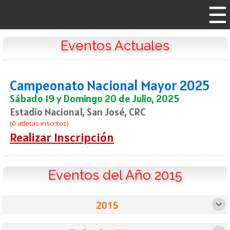
Eventos Actuales
Campeonato Nacional Mayor 2025
Sábado 19 y Domingo 20 de Julio, 2025
Estadio Nacional, San José, CRC
(0 atletas inscritos)
Realizar Inscripción
Eventos del Año 2015
2015
1980
1982
1984
1986
1989
1991
1 evento
1 evento
1 evento
1 evento
1 evento
1 evento